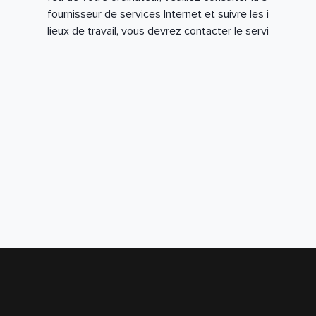
fournisseur de services Internet et suivre les instructio
lieux de travail, vous devrez contacter le service infor
Accessibilité
Aide et FAQ
S'abonner
Contactez-nous