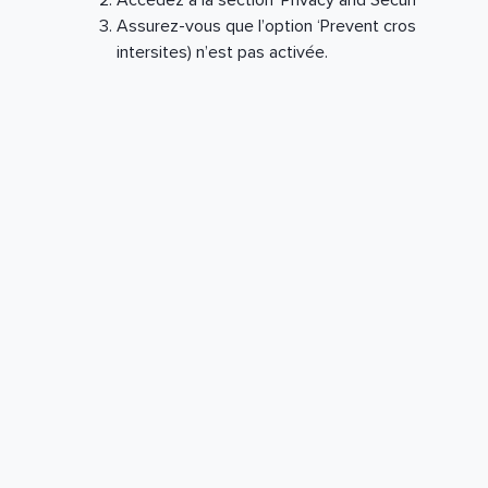
Accédez à la section ‘Privacy and Security’ (Confid
Assurez-vous que l’option ‘Prevent cross-site track
intersites) n’est pas activée.